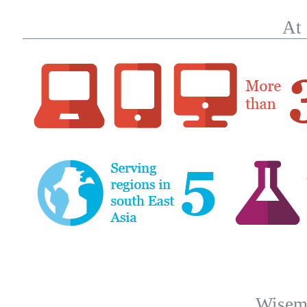
At 
Wisema